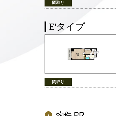
間取り
E'タイプ
間取り
物件 PR