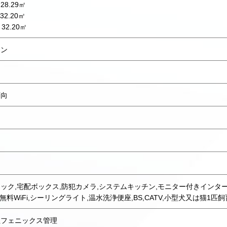
28.29㎡
32.20㎡
 32.20㎡
ョン
西向
ック,宅配ボックス,防犯カメラ,システムキッチン,モニター付きインター
,無料WiFi,シーリングライト,温水洗浄便座,BS,CATV,小型犬又は猫1匹
社フェニックス管理