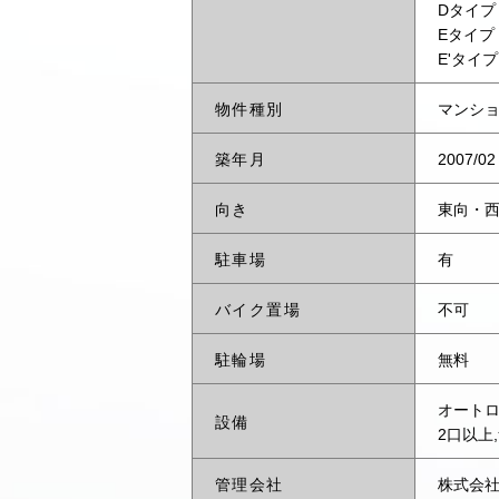
Dタイプ 
Eタイプ 
E'タイプ
物件種別
マンシ
築年月
2007/02
向き
東向・
駐車場
有
バイク置場
不可
駐輪場
無料
オートロ
設備
2口以上
管理会社
株式会