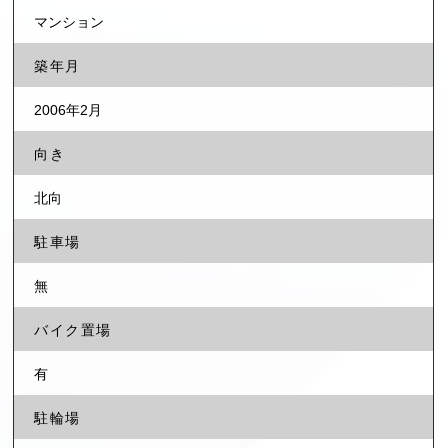
マンション
築年月
2006年2月
向き
北向
駐車場
無
バイク置場
有
駐輪場