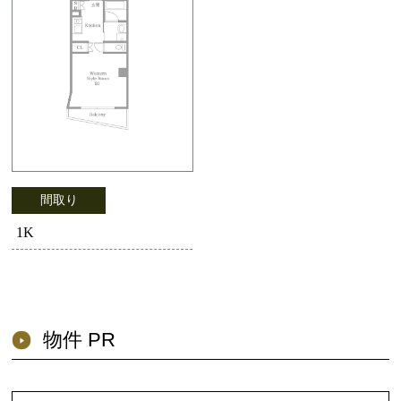
間取り
1K
物件 PR