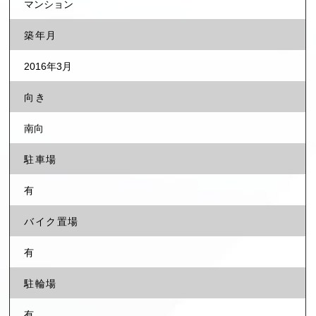
マンション
築年月
2016年3月
向き
南向
駐車場
有
バイク置場
有
駐輪場
有