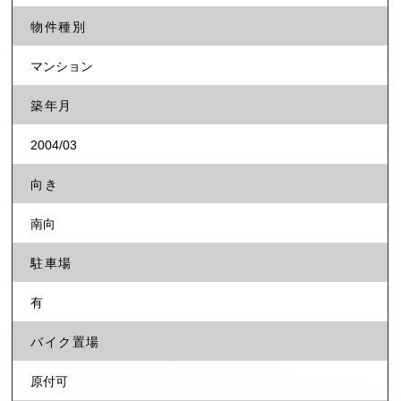
物件種別
マンション
築年月
2004/03
向き
南向
駐車場
有
バイク置場
原付可