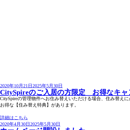
投
2020年10月21日
2025年5月30日
CitySpireのご入居の方限定 お得な
稿
日:
CitySpireの管理物件へお住み替えいただける場合、住み替
お得な【住み替え特典】があります。
詳細はこちら
投
2020年4月30日
2025年5月30日