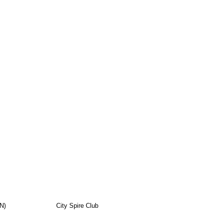
N)
City Spire Club