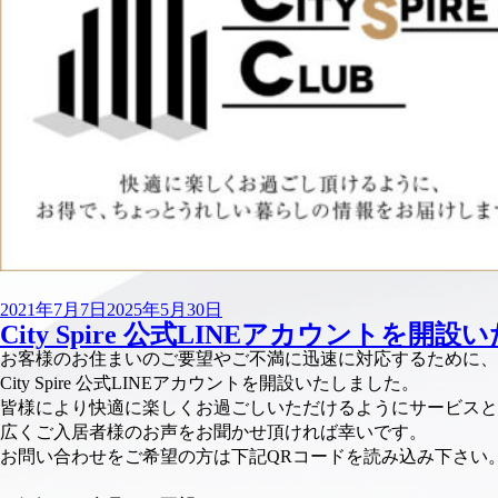
投
2021年7月7日
2025年5月30日
City Spire 公式LINEアカウントを開
稿
日:
お客様のお住まいのご要望やご不満に迅速に対応するために、
City Spire 公式LINEアカウントを開設いたしました。
皆様により快適に楽しくお過ごしいただけるようにサービスと
広くご入居者様のお声をお聞かせ頂ければ幸いです。
お問い合わせをご希望の方は下記QRコードを読み込み下さい