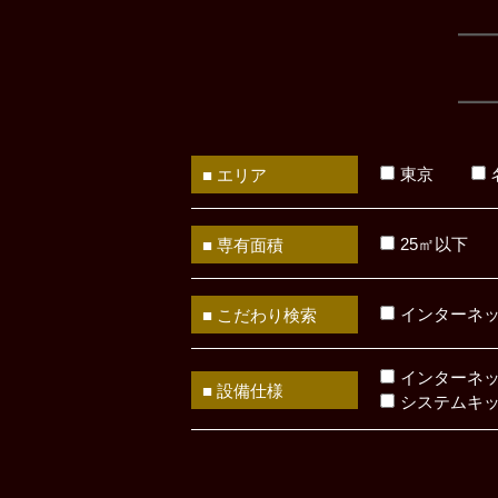
東京
■ エリア
25㎡以下
■ 専有面積
インターネ
■ こだわり検索
インターネ
■ 設備仕様
システムキ