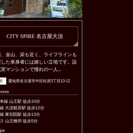
CITY SPIRE 名古屋大須
須、金山、栄も近く、ライフラインも
実した単身者には嬉しい立地です。設
実マンションで憧れの一人...
愛知県名古屋市中区松原3丁目13-12
所
cess
本線 山王駅 徒歩10分
線 大須観音駅 徒歩12分
線 東別院駅 徒歩13分
ス 山王橋停 徒歩5分
pe