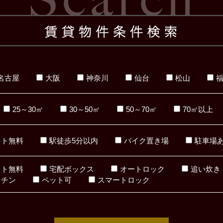
名古屋
大阪
神奈川
仙台
松山
25～30㎡
30～50㎡
50～70㎡
70㎡以上
ット無料
駅徒歩5分以内
バイク置き場
駐車場
ット無料
宅配ボックス
オートロック
追い炊き
ッチン
ペット可
スマートロック