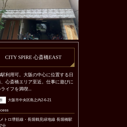
CITY SPIRE 心斎橋EAST
線4駅利用可。大阪の中心に位置する日
橋、心斎橋エリア至近。仕事に遊びに
ライフを満喫...
大阪市中央区島之内2-6-21
所
cess
メトロ堺筋線・長堀鶴見緑地線 長堀橋駅
7分