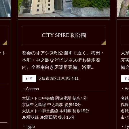
CITY SPIRE 靭公園
ット
都会のオアシス靭公園すぐ近く。梅田・
大
本町・中之島などビジネス街も徒歩圏
充
内。全室南向き床暖房完備、浴室...
備充
大阪市西区江戸堀3-4-11
住所
住
・Access
・Ac
大阪メトロ中央線 阿波座駅 徒歩4分
名鉄
京阪中之島線 中之島駅 徒歩10分
鶴舞
大阪メトロ御堂筋線 本町駅 徒歩15分
名城
JR環状線 JR野田駅 徒歩16分
市バ
・Type
・Ty