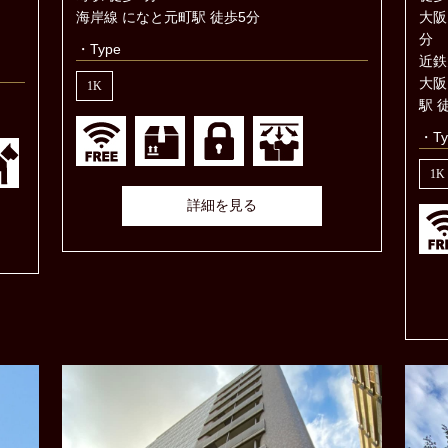
海岸線 になと元町駅 徒歩5分
大阪
分
・Type
近鉄
大阪
1K
駅 
・Ty
1K
詳細を見る