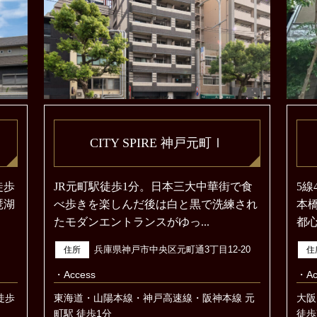
CITY SPIRE 神戸元町Ⅰ
徒歩
JR元町駅徒歩1分。日本三大中華街で食
5
琶湖
べ歩きを楽しんだ後は白と黒で洗練され
本
たモダンエントランスがゆっ...
都心
兵庫県神戸市中央区元町通3丁目12-20
住所
住
・Access
・Ac
徒歩
東海道・山陽本線・神戸高速線・阪神本線 元
大阪
町駅 徒歩1分
徒歩