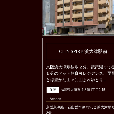
CITY SPIRE 浜大津駅前
京阪浜大津駅徒歩２分。琵琶湖まで
５分のペット飼育可レジデンス。琵
と緑豊かな山々に囲まれゆとり...
滋賀県大津市浜大津1丁目2-15
住所
・Access
京阪京津線・石山坂本線 びわこ浜大津駅 
2分