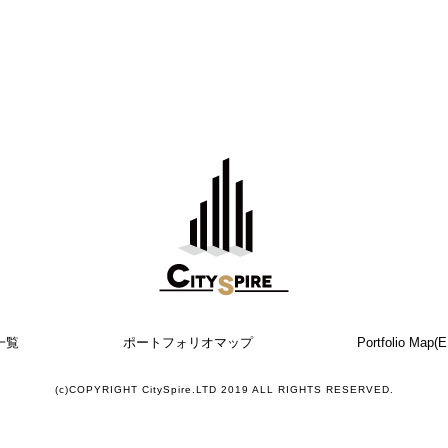
一覧
ポートフォリオマップ
Portfolio Map(E
(c)COPYRIGHT CitySpire.LTD 2019 ALL RIGHTS RESERVED.