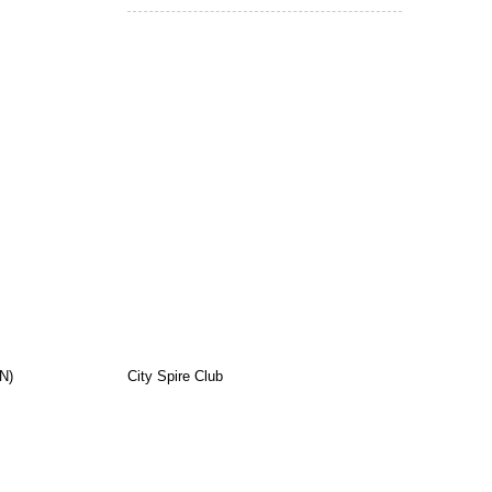
N)
City Spire Club