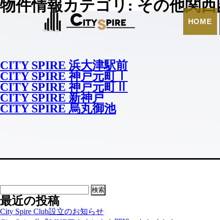
物件情報カテゴリ:
その他関西
HOME
CITY SPIRE 浜大津駅前
CITY SPIRE 神戸元町Ⅰ
CITY SPIRE 神戸元町Ⅱ
CITY SPIRE 新神戸
CITY SPIRE 烏丸御池
検
最近の投稿
索:
City Spire Club設立のお知らせ