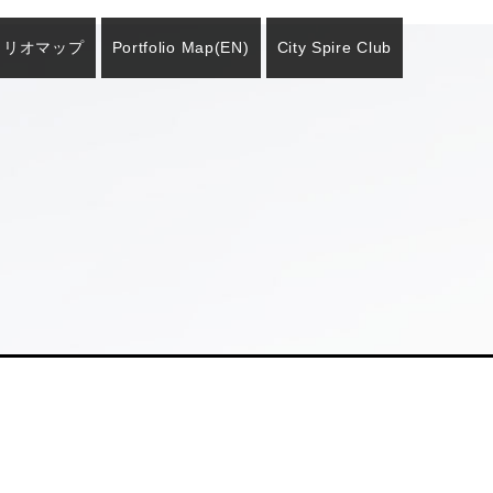
ォリオマップ
Portfolio Map
(EN)
City Spire Club