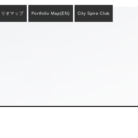
ォリオマップ
Portfolio Map
(EN)
City Spire Club