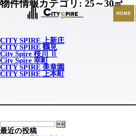
物件情報カテゴリ:
25～30㎡
HOME
CITY SPIRE 上新庄
CITY SPIRE 鶴見
City Spire 桜川 Ⅱ
City Spire 幸町
CITY SPIRE 美章園
CITY SPIRE 上本町
検
最近の投稿
索: